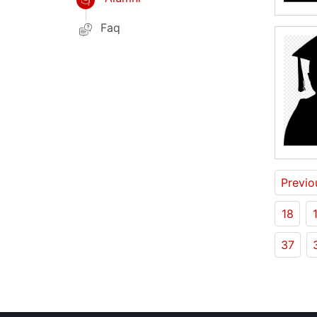
Faq
Previo
18
37