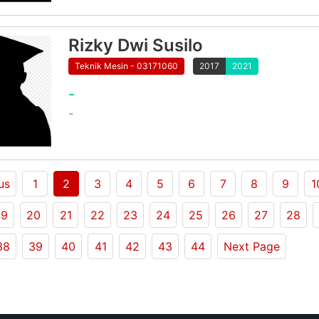
Rizky Dwi Susilo
Teknik Mesin - 03171060
2017
2021
-
-
us
1
2
3
4
5
6
7
8
9
1
19
20
21
22
23
24
25
26
27
28
38
39
40
41
42
43
44
Next Page