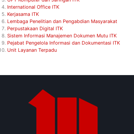
International Office ITK
Kerjasama ITK
Lembaga Penelitian dan Pengabdian Masyarakat
Perpustakaan Digital ITK
Sistem Informasi Manajemen Dokumen Mutu ITK
Pejabat Pengelola Informasi dan Dokumentasi ITK
Unit Layanan Terpadu