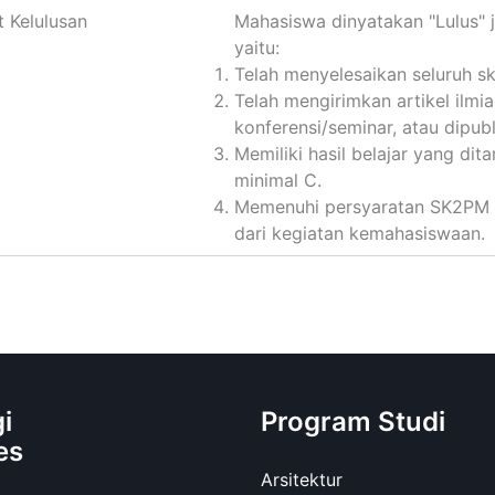
t Kelulusan
Mahasiswa dinyatakan "Lulus" 
yaitu:
Telah menyelesaikan seluruh sk
Telah mengirimkan artikel ilmiah
konferensi/seminar, atau dipubl
Memiliki hasil belajar yang dit
minimal C.
Memenuhi persyaratan SK2PM d
dari kegiatan kemahasiswaan.
i
Program Studi
es
Arsitektur