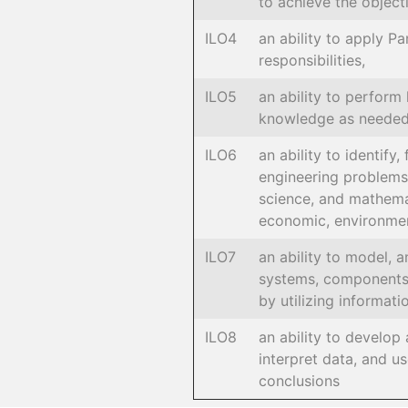
to achieve the object
ILO4
an ability to apply Pa
responsibilities,
ILO5
an ability to perform
knowledge as needed 
ILO6
an ability to identify
engineering problems 
science, and mathemat
economic, environmen
ILO7
an ability to model, a
systems, components 
by utilizing informat
ILO8
an ability to develo
interpret data, and u
conclusions