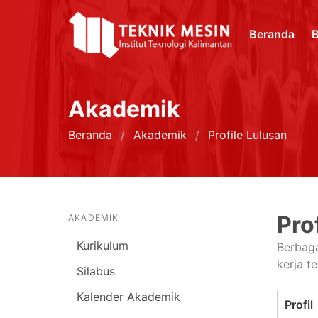
Beranda
B
Akademik
Beranda
Akademik
Profile Lulusan
Pro
AKADEMIK
Kurikulum
Berbaga
kerja t
Silabus
Kalender Akademik
Profil