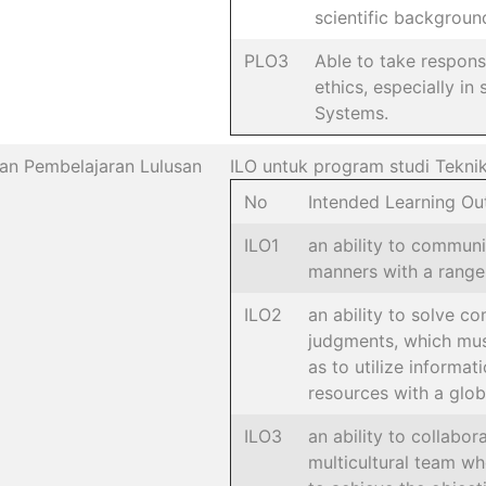
scientific backgroun
PLO3
Able to take respons
ethics, especially in
Systems.
an Pembelajaran Lulusan
ILO untuk program studi Teknik
No
Intended Learning O
ILO1
an ability to communi
manners with a range
ILO2
an ability to solve 
judgments, which must
as to utilize informat
resources with a glob
ILO3
an ability to collabor
multicultural team w