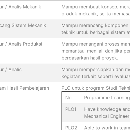
ur / Analis Mekanik
Mampu membuat konsep, meran
produk mekanik, serta memasa
cang Sistem Mekanik
Mampu merancang komponen s
teknik untuk berbagai sistem 
ur / Analis Produksi
Mampu menangani proses manuf
memantau, menilai, dan jika p
berdasarkan hasil proyek.
ur / Analis
Mampu mempersiapkan dan me
kegiatan terkait seperti evalu
am Hasil Pembelajaran
PLO untuk program Studi Tekni
No
Programme Learnin
PLO1
Have knowledge and 
Mechanical Engineer
PLO2
Able to work in team