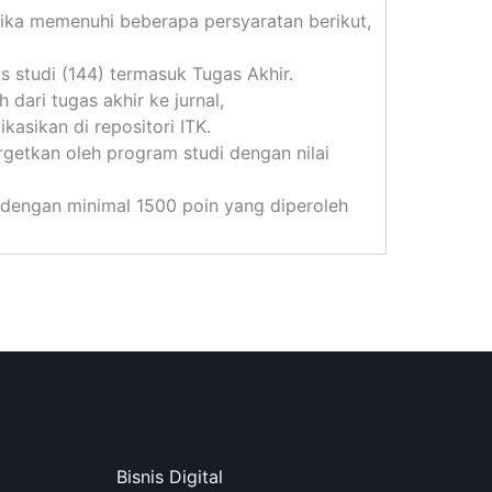
jika memenuhi beberapa persyaratan berikut,
s studi (144) termasuk Tugas Akhir.
 dari tugas akhir ke jurnal,
ikasikan di repositori ITK.
argetkan oleh program studi dengan nilai
engan minimal 1500 poin yang diperoleh
Bisnis Digital