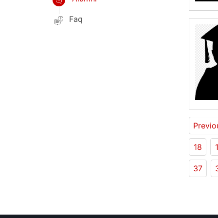
Faq
Previo
18
37