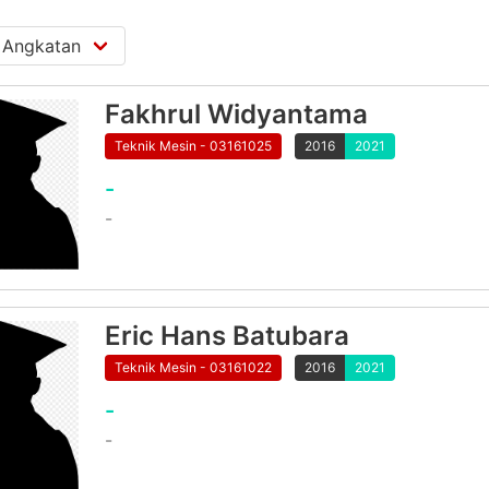
Fakhrul Widyantama
Teknik Mesin - 03161025
2016
2021
-
-
Eric Hans Batubara
Teknik Mesin - 03161022
2016
2021
-
-